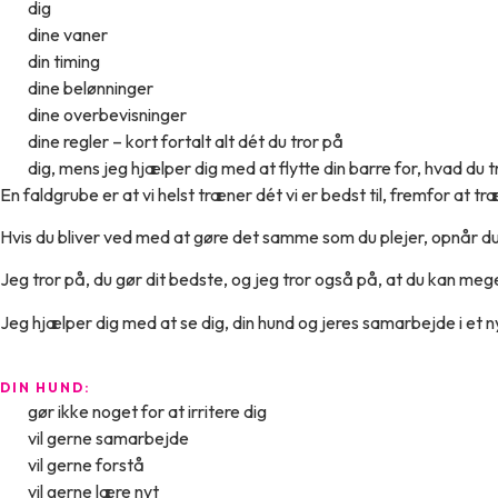
dig
dine vaner
din timing
dine belønninger
dine overbevisninger
dine regler – kort fortalt alt dét du tror på
dig, mens jeg hjælper dig med at flytte din barre for, hvad du tr
En faldgrube er at vi helst træner dét vi er bedst til, fremfor at tr
Hvis du bliver ved med at gøre det samme som du plejer, opnår du ik
Jeg tror på, du gør dit bedste, og jeg tror også på, at du kan meg
Jeg hjælper dig med at se dig, din hund og jeres samarbejde i et n
DIN HUND:
gør ikke noget for at irritere dig
vil gerne samarbejde
vil gerne forstå
vil gerne lære nyt