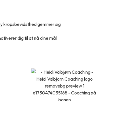
 og ny kropsbevidsthed gemmer sig
tiverer dig til at nå dine mål