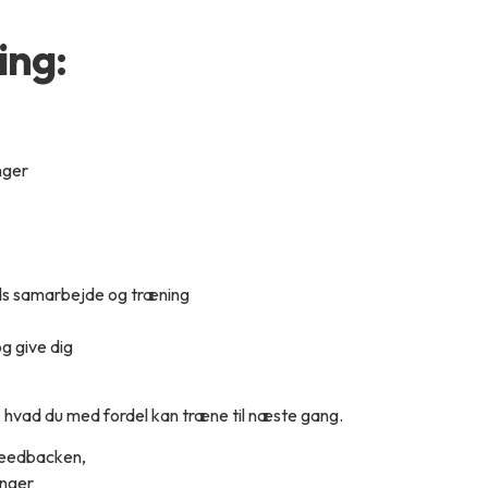
ing:
nger
 hunds samarbejde og træning
og give dig
, hvad du med fordel kan træne til næste gang.
feedbacken,
inger