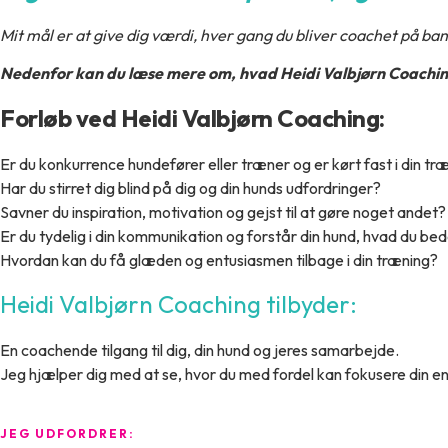
Mit mål er at give dig værdi, hver gang du bliver coachet på bane
Nedenfor kan du læse mere om, hvad Heidi Valbjørn Coaching
Forløb ved Heidi Valbjørn Coaching:
Er du konkurrence hundefører eller træner og er kørt fast i din træ
Har du stirret dig blind på dig og din hunds udfordringer?
Savner du inspiration, motivation og gejst til at gøre noget andet?
Er du tydelig i din kommunikation og forstår din hund, hvad du b
Hvordan kan du få glæden og entusiasmen tilbage i din træning?
Heidi Valbjørn Coaching tilbyder:
En coachende tilgang til dig, din hund og jeres samarbejde.
Jeg hjælper dig med at se, hvor du med fordel kan fokusere din en
JEG UDFORDRER: