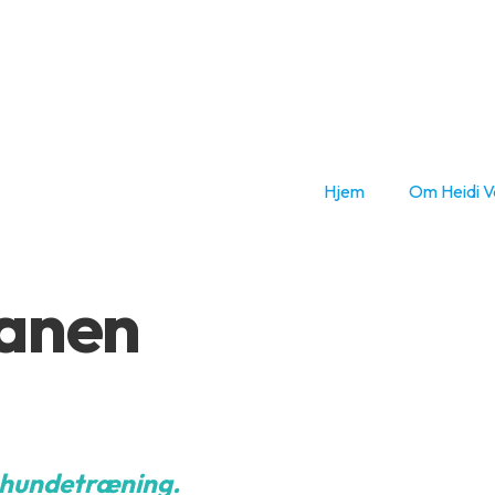
Hjem
Om Heidi V
banen
r hundetræning.