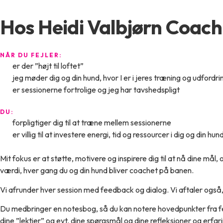
Hos Heidi Valbjørn Coach
NÅR DU FEJLER:
er der ”højt til loftet”
jeg møder dig og din hund, hvor I er i jeres træning og udfordri
er sessionerne fortrolige og jeg har tavshedspligt
DU:
forpligtiger dig til at træne mellem sessionerne
er villig til at investere energi, tid og ressourcer i dig og din
Mit fokus er at støtte, motivere og inspirere dig til at nå dine mål, 
værdi, hver gang du og din hund bliver coachet på banen.
Vi afrunder hver session med feedback og dialog. Vi aftaler også
Du medbringer en notesbog, så du kan notere hovedpunkter fra 
dine ”lektier” og evt. dine spørgsmål og dine refleksioner og erfar