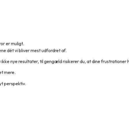
or er muligt.
æne dét vi bliver mest udfordret af.
ke nye resultater, til gengæld risikerer du, at dine frustrationer 
et mere.
yt perspektiv.